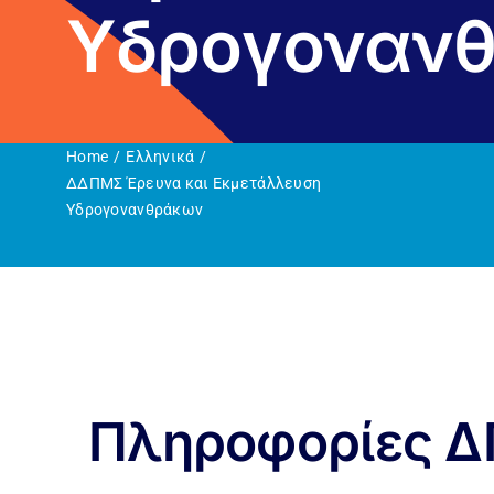
Υδρογοναν
Επικοινωνία
Home
Ελληνικά
ΔΔΠΜΣ Έρευνα και Εκμετάλλευση
Υδρογονανθράκων
Πληροφορίες 