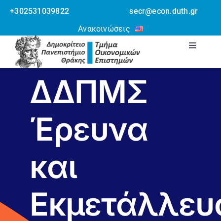
Skip
+302531039822
secr@econ.duth.gr
to
Ανοίξτε τη γραμμή εργαλείων
Ανακοινώσεις
content
Toggle
Navigati
Τμήμα
ΔΔΠΜΣ
Ανθρώπινο Δυν
Έρευνα
Σπουδές
και
Έρευνα
Εκμετάλλευ
Erasmus