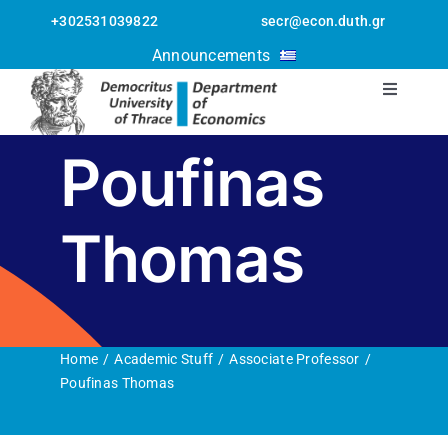
Skip
+302531039822
secr@econ.duth.gr
to
Open toolbar
Announcements
content
Toggle
Navigati
The Departmen
Poufinas
Staff
Thomas
Postgraduate
Undergraduate
Home
Academic Stuff
Associate Professor
Poufinas Thomas
Erasmus